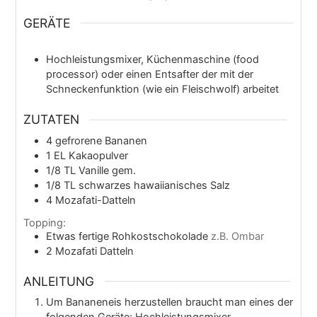
GERÄTE
Hochleistungsmixer, Küchenmaschine (food
processor) oder einen Entsafter der mit der
Schneckenfunktion (wie ein Fleischwolf) arbeitet
ZUTATEN
4
gefrorene Bananen
1
EL
Kakaopulver
1/8
TL
Vanille gem.
1/8
TL
schwarzes hawaiianisches Salz
4
Mozafati-Datteln
Topping:
Etwas fertige Rohkostschokolade
z.B. Ombar
2
Mozafati Datteln
ANLEITUNG
Um Bananeneis herzustellen braucht man eines der