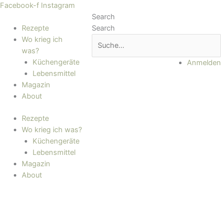
Zum
Main
Facebook-f
Instagram
Inhalt
Menu
Search
springen
Rezepte
Search
Wo krieg ich
was?
Küchengeräte
Anmelden
Lebensmittel
Magazin
About
Rezepte
Wo krieg ich was?
Küchengeräte
Lebensmittel
Magazin
About