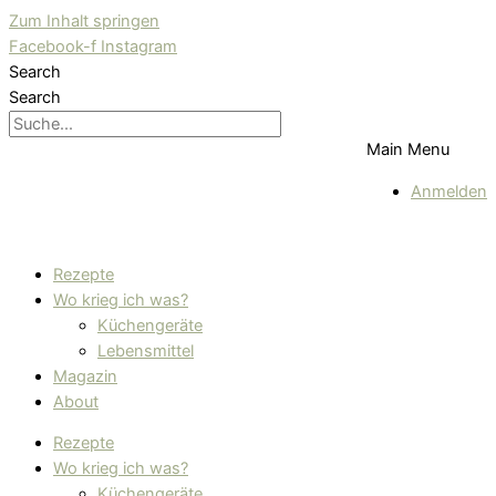
Zum Inhalt springen
Facebook-f
Instagram
Search
Search
Main Menu
Anmelden
Rezepte
Wo krieg ich was?
Küchengeräte
Lebensmittel
Magazin
About
Rezepte
Wo krieg ich was?
Küchengeräte