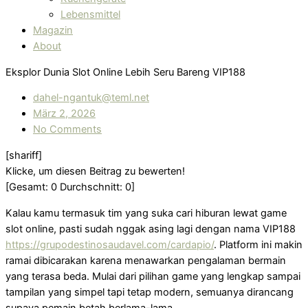
Lebensmittel
Magazin
About
Eksplor Dunia Slot Online Lebih Seru Bareng VIP188
dahel-ngantuk@teml.net
März 2, 2026
No Comments
[shariff]
Klicke, um diesen Beitrag zu bewerten!
[Gesamt:
0
Durchschnitt:
0
]
Kalau kamu termasuk tim yang suka cari hiburan lewat game
slot online, pasti sudah nggak asing lagi dengan nama VIP188
https://grupodestinosaudavel.com/cardapio/
. Platform ini makin
ramai dibicarakan karena menawarkan pengalaman bermain
yang terasa beda. Mulai dari pilihan game yang lengkap sampai
tampilan yang simpel tapi tetap modern, semuanya dirancang
supaya pemain betah berlama-lama.