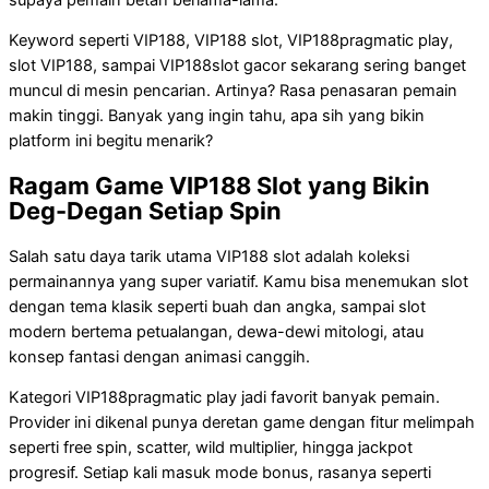
Keyword seperti VIP188, VIP188 slot, VIP188pragmatic play,
slot VIP188, sampai VIP188slot gacor sekarang sering banget
muncul di mesin pencarian. Artinya? Rasa penasaran pemain
makin tinggi. Banyak yang ingin tahu, apa sih yang bikin
platform ini begitu menarik?
Ragam Game VIP188 Slot yang Bikin
Deg-Degan Setiap Spin
Salah satu daya tarik utama VIP188 slot adalah koleksi
permainannya yang super variatif. Kamu bisa menemukan slot
dengan tema klasik seperti buah dan angka, sampai slot
modern bertema petualangan, dewa-dewi mitologi, atau
konsep fantasi dengan animasi canggih.
Kategori VIP188pragmatic play jadi favorit banyak pemain.
Provider ini dikenal punya deretan game dengan fitur melimpah
seperti free spin, scatter, wild multiplier, hingga jackpot
progresif. Setiap kali masuk mode bonus, rasanya seperti