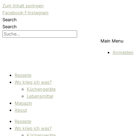
Zum Inhalt springen
Facebook-f
Instagram
Search
Search
Main Menu
Anmelden
Rezepte
Wo krieg ich was?
Küchengeräte
Lebensmittel
Magazin
About
Rezepte
Wo krieg ich was?
Küchengeräte