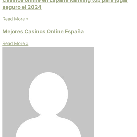
seguro el 2024
Read More »
Mejores Casinos Online España
Read More »