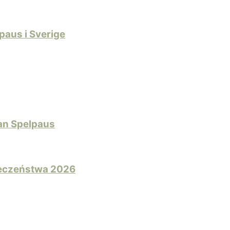
paus i Sverige
tan Spelpaus
pieczeństwa 2026