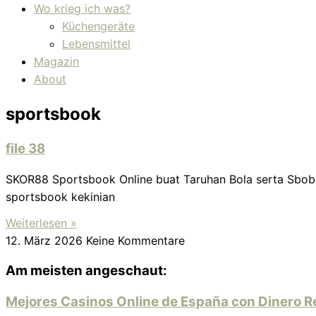
Wo krieg ich was?
Küchengeräte
Lebensmittel
Magazin
About
sportsbook
file 38
SKOR88 Sportsbook Online buat Taruhan Bola serta Sbobe
sportsbook kekinian
Weiterlesen »
12. März 2026
Keine Kommentare
Am meisten angeschaut:
Mejores Casinos Online de España con Dinero R