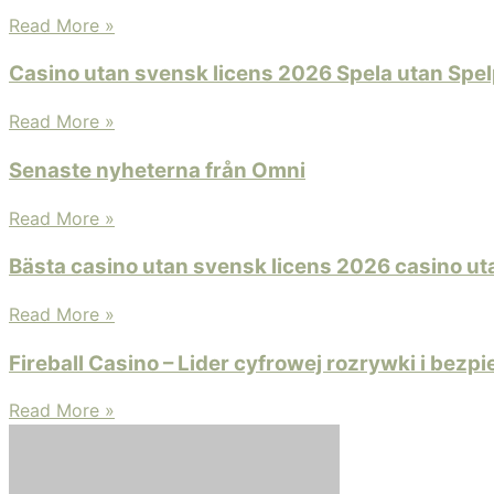
Read More »
Casino utan svensk licens 2026 Spela utan Spel
Read More »
Senaste nyheterna från Omni
Read More »
Bästa casino utan svensk licens 2026 ️casino u
Read More »
Fireball Casino – Lider cyfrowej rozrywki i bez
Read More »