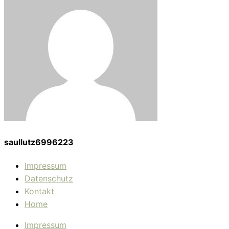
saullutz6996223
Impressum
Datenschutz
Kontakt
Home
Impressum