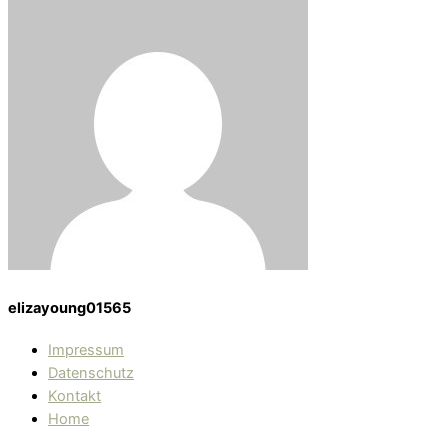
elizayoung01565
Impressum
Datenschutz
Kontakt
Home