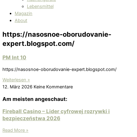
Lebensmittel
Magazin
About
https://nasosnoe-oborudovanie-
expert.blogspot.com/
PM Int 10
https://nasosnoe-oborudovanie-expert.blogspot.com/
Weiterlesen »
12. März 2026
Keine Kommentare
Am meisten angeschaut:
Fireball Casino – Lider cyfrowej rozrywki i
bezpieczeństwa 2026
Read More »