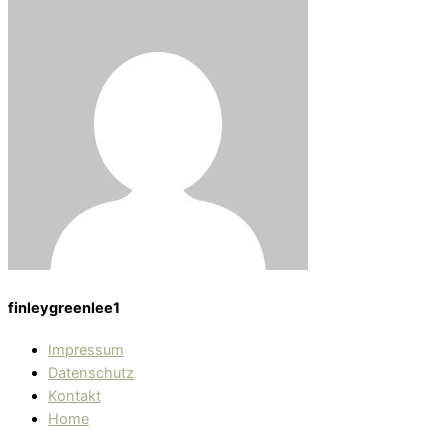
finleygreenlee1
Impressum
Datenschutz
Kontakt
Home