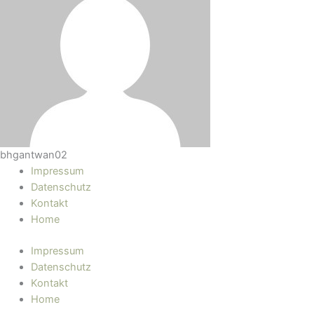
bhgantwan02
Impressum
Datenschutz
Kontakt
Home
Impressum
Datenschutz
Kontakt
Home