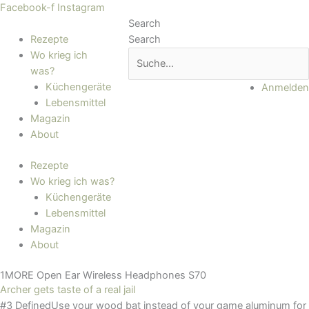
Zum
Main
Facebook-f
Instagram
Inhalt
Menu
Search
springen
Rezepte
Search
Wo krieg ich
was?
Küchengeräte
Anmelden
Lebensmittel
Magazin
About
Rezepte
Wo krieg ich was?
Küchengeräte
Lebensmittel
Magazin
About
1MORE Open Ear Wireless Headphones S70
Archer gets taste of a real jail
#3 DefinedUse your wood bat instead of your game aluminum for