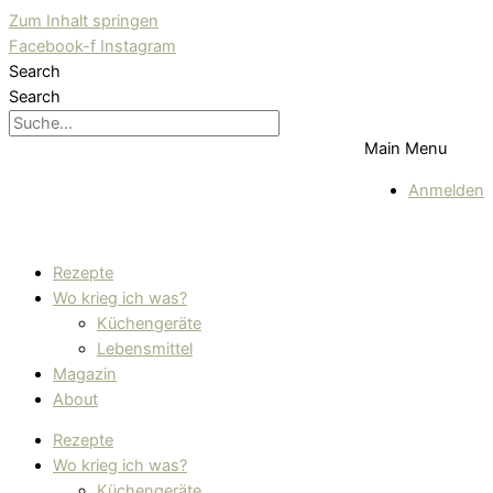
Zum Inhalt springen
Facebook-f
Instagram
Search
Search
Main Menu
Anmelden
Rezepte
Wo krieg ich was?
Küchengeräte
Lebensmittel
Magazin
About
Rezepte
Wo krieg ich was?
Küchengeräte