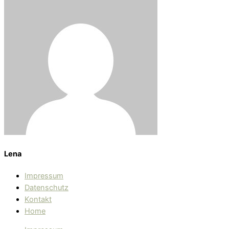
Lena
Impressum
Datenschutz
Kontakt
Home