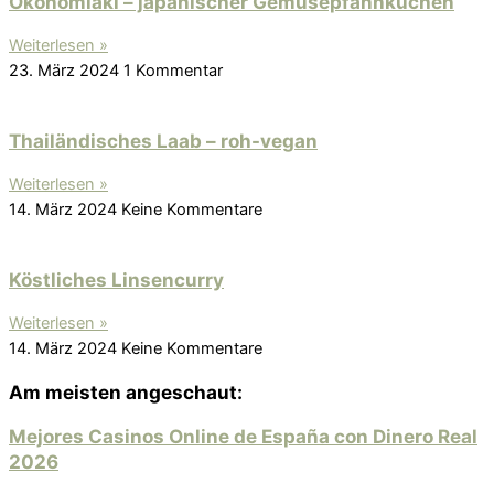
Okonomiaki – japanischer Gemüsepfannkuchen
Weiterlesen »
23. März 2024
1 Kommentar
Thailändisches Laab – roh-vegan
Weiterlesen »
14. März 2024
Keine Kommentare
Köstliches Linsencurry
Weiterlesen »
14. März 2024
Keine Kommentare
Am meisten angeschaut:
Mejores Casinos Online de España con Dinero Real
2026