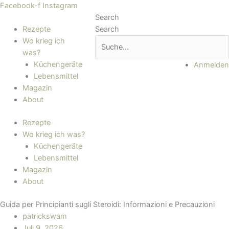
Zum
Main
Facebook-f
Instagram
Inhalt
Menu
Search
springen
Rezepte
Search
Wo krieg ich
was?
Küchengeräte
Anmelden
Lebensmittel
Magazin
About
Rezepte
Wo krieg ich was?
Küchengeräte
Lebensmittel
Magazin
About
Guida per Principianti sugli Steroidi: Informazioni e Precauzioni
patrickswam
Juli 9, 2026