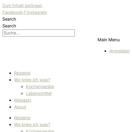
Zum Inhalt springen
Facebook-f
Instagram
Search
Search
Main Menu
Anmelden
Rezepte
Wo krieg ich was?
Küchengeräte
Lebensmittel
Magazin
About
Rezepte
Wo krieg ich was?
Küchengeräte