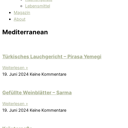
Lebensmittel
Magazin
About
Mediterranean
Türkisches Lauchgericht – Pirasa Yemegi
Weiterlesen »
19. Juni 2024
Keine Kommentare
Gefüllte Weinblätter – Sarma
Weiterlesen »
19. Juni 2024
Keine Kommentare