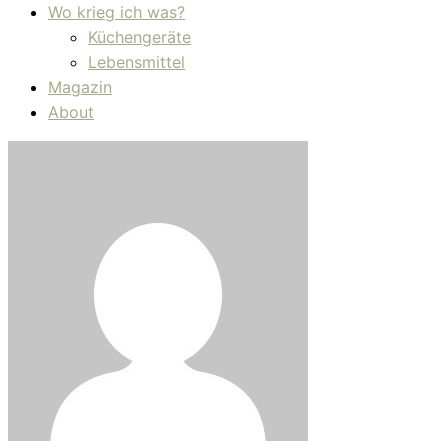
Wo krieg ich was?
Küchengeräte
Lebensmittel
Magazin
About