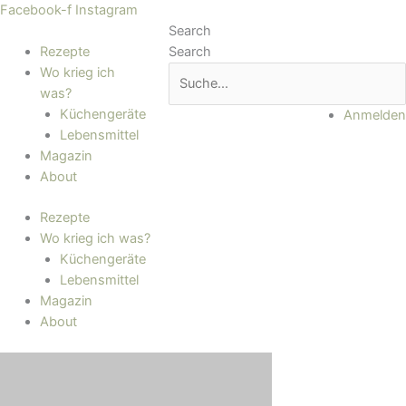
Zum
Main
Facebook-f
Instagram
Inhalt
Menu
Search
springen
Rezepte
Search
Wo krieg ich
was?
Küchengeräte
Anmelden
Lebensmittel
Magazin
About
Rezepte
Wo krieg ich was?
Küchengeräte
Lebensmittel
Magazin
About