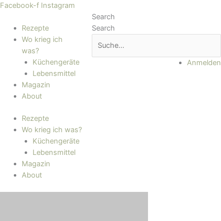
Zum
Main
Facebook-f
Instagram
Inhalt
Menu
Search
springen
Rezepte
Search
Wo krieg ich
was?
Küchengeräte
Anmelden
Lebensmittel
Magazin
About
Rezepte
Wo krieg ich was?
Küchengeräte
Lebensmittel
Magazin
About