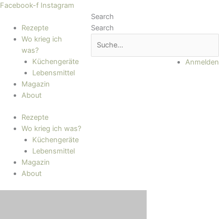
Zum
Main
Facebook-f
Instagram
Inhalt
Menu
Search
springen
Rezepte
Search
Wo krieg ich
was?
Küchengeräte
Anmelden
Lebensmittel
Magazin
About
Rezepte
Wo krieg ich was?
Küchengeräte
Lebensmittel
Magazin
About