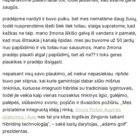
saugūs.
pradėjome nardyti ir buvo puiku. bet mes nematėme daug žuvų,
todėl nusprendėme išeiti šiek tiek toliau. staiga supratome, kad
kažkas ne taip. mano žmona iškišo galvą iš vandens ir pamatė,
kad mus ištraukia į kanalą ripidas. mes jau buvome už 50 jardų
nuo paplūdimio ir vis toliau nuo sausumos. mano žmona
pradėjo plaukti atgal į paplūdimį, bet aš ne?? t toks geras
plaukikas ir pradėjo išsigąsti.
nepaisant visų savo plaukimo, aš niekur nepasiekiau. riptide
buvo per stiprus. kai kurie gamintojai dabar siūlo mišrius
rinkinius, kuriuose integruoti hibridai su tradiciniais lygintuvais,
todėl jie veikia kaip vienas nuoseklus rinkinys ilgio, gulėjimo,
palėpės, siūbavimo svorio, pojūčio ir išvaizdos požiūriu. „Mes
pristatėme integruotą idėją į rinką,
1more Piston Ausinės
įstatomos į Ausį
nes tai yra kitas logiškas žingsnis taikant
hibridinę technologiją”, – sakė lustų darytojas, „adams golf”
prezidentas.