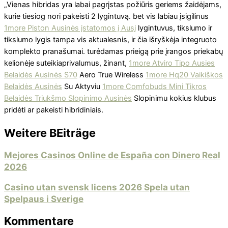
„Vienas hibridas yra labai pagrįstas požiūris geriems žaidėjams,
kurie tiesiog nori pakeisti 2 lygintuvą. bet vis labiau įsigilinus
1more Piston Ausinės įstatomos į Ausį
lygintuvus, tikslumo ir
tikslumo lygis tampa vis aktualesnis, ir čia išryškėja integruoto
komplekto pranašumai. turėdamas prieigą prie įrangos priekabų
kelionėje suteikiaprivalumus, žinant,
1more Atviro Tipo Ausies
Belaidės Ausinės S70
Aero True Wireless
1more Hq20 Vaikiškos
Belaidės Ausinės
Su Aktyviu
1more Comfobuds Mini Tikros
Belaidės Triukšmo Slopinimo Ausinės
Slopinimu kokius klubus
pridėti ar pakeisti hibridiniais.
Weitere BEiträge
Mejores Casinos Online de España con Dinero Real
2026
Casino utan svensk licens 2026 Spela utan
Spelpaus i Sverige
Kommentare