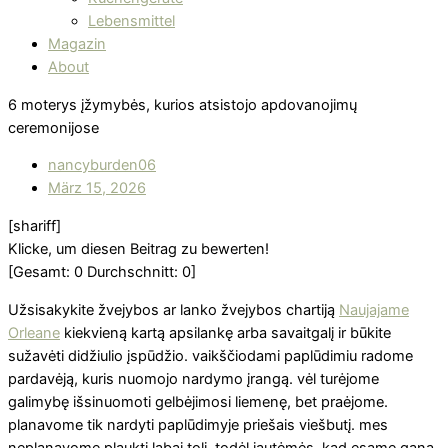
Lebensmittel
Magazin
About
6 moterys įžymybės, kurios atsistojo apdovanojimų
ceremonijose
nancyburden06
März 15, 2026
[shariff]
Klicke, um diesen Beitrag zu bewerten!
[Gesamt:
0
Durchschnitt:
0
]
Užsisakykite žvejybos ar lanko žvejybos chartiją
Naujajame
Orleane
kiekvieną kartą apsilankę arba savaitgalį ir būkite
sužavėti didžiulio įspūdžio. vaikščiodami paplūdimiu radome
pardavėją, kuris nuomojo nardymo įrangą. vėl turėjome
galimybę išsinuomoti gelbėjimosi liemenę, bet praėjome.
planavome tik nardyti paplūdimyje priešais viešbutį. mes
neplanavome plaukti labai toli, todėl jautėmės, kad esame gana