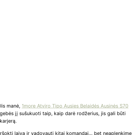
elis manė,
1more Atviro Tipo Ausies Belaidės Ausinės S70
ebės jį sušukuoti taip, kaip darė rodžerius, jis gali būti
karjerą.
 peršokti laivą ir vadovauti kitai komandai… bet neaplenkime