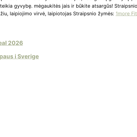
r teikia gyvybę. mėgaukitės jais ir būkite atsargūs! Straips
žiu, laipiojimo virvė, laipiotojas Straipsnio žymės:
1more Fi
eal 2026
paus i Sverige