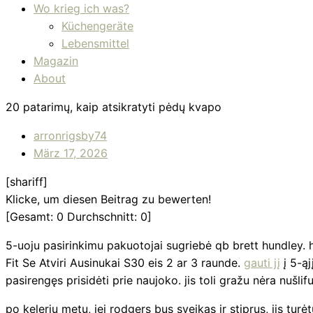
Wo krieg ich was?
Küchengeräte
Lebensmittel
Magazin
About
20 patarimų, kaip atsikratyti pėdų kvapo
arronrigsby74
März 17, 2026
[shariff]
Klicke, um diesen Beitrag zu bewerten!
[Gesamt:
0
Durchschnitt:
0
]
5-uoju pasirinkimu pakuotojai sugriebė qb brett hundley. 
Fit Se Atviri Ausinukai S30 eis 2 ar 3 raunde.
gauti jį
į 5-ąj
pasirengęs prisidėti prie naujoko. jis toli gražu nėra nušlif
po kelerių metų, jei rodgers bus sveikas ir stiprus, jis tu