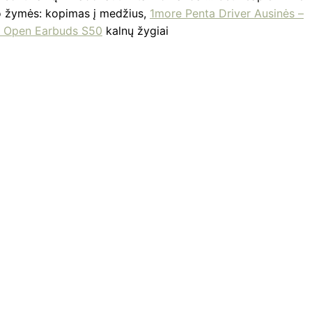
nio žymės: kopimas į medžius,
1more Penta Driver Ausinės –
t Open Earbuds S50
kalnų žygiai