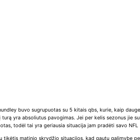
hundley buvo sugrupuotas su 5 kitais qbs, kurie, kaip daug
į turą yra absoliutus pavogimas. Jei per kelis sezonus jie sug
uotas, todėl tai yra geriausia situacija jam pradėti savo NFL 
rėtų tikėtis matinio skrydžio situacijos, kad gautų galimybę