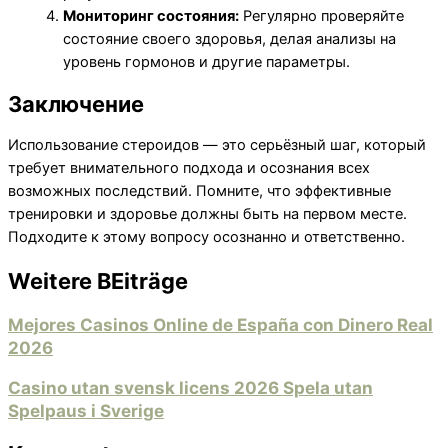
Мониторинг состояния:
Регулярно проверяйте
состояние своего здоровья, делая анализы на
уровень гормонов и другие параметры.
Заключение
Использование стероидов — это серьёзный шаг, который
требует внимательного подхода и осознания всех
возможных последствий. Помните, что эффективные
тренировки и здоровье должны быть на первом месте.
Подходите к этому вопросу осознанно и ответственно.
Weitere BEiträge
Mejores Casinos Online de España con Dinero Real
2026
Casino utan svensk licens 2026 Spela utan
Spelpaus i Sverige