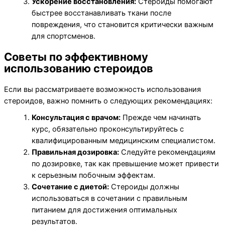
Ускорение восстановления:
Стероиды помогают
быстрее восстанавливать ткани после
повреждения, что становится критически важным
для спортсменов.
Советы по эффективному
использованию стероидов
Если вы рассматриваете возможность использования
стероидов, важно помнить о следующих рекомендациях:
Консультация с врачом:
Прежде чем начинать
курс, обязательно проконсультируйтесь с
квалифицированным медицинским специалистом.
Правильная дозировка:
Следуйте рекомендациям
по дозировке, так как превышение может привести
к серьезным побочным эффектам.
Сочетание с диетой:
Стероиды должны
использоваться в сочетании с правильным
питанием для достижения оптимальных
результатов.