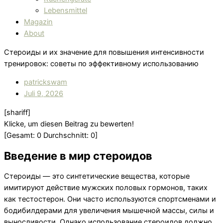
Lebensmittel
Magazin
About
Стероиды и их значение для повышения интенсивности
тренировок: советы по эффективному использованию
patrickswam
Juli 9, 2026
[shariff]
Klicke, um diesen Beitrag zu bewerten!
[Gesamt:
0
Durchschnitt:
0
]
Введение в мир стероидов
Стероиды — это синтетические вещества, которые
имитируют действие мужских половых гормонов, таких
как тестостерон. Они часто используются спортсменами и
бодибилдерами для увеличения мышечной массы, силы и
выносливости. Однако использование стероидов должно