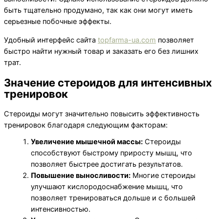
быть тщательно продумано, так как они могут иметь
серьезные побочные эффекты.
Удобный интерфейс сайта
topfarma-ua.com
позволяет
быстро найти нужный товар и заказать его без лишних
трат.
Значение стероидов для интенсивных
тренировок
Стероиды могут значительно повысить эффективность
тренировок благодаря следующим факторам:
Увеличение мышечной массы:
Стероиды
способствуют быстрому приросту мышц, что
позволяет быстрее достигать результатов.
Повышение выносливости:
Многие стероиды
улучшают кислородоснабжение мышц, что
позволяет тренироваться дольше и с большей
интенсивностью.